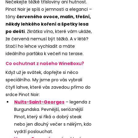
Nečekejte těžké třísloviny ani hutnost. 
Pinot Noir je spíš o jemnosti a eleganci – 
tóny 
červeného ovoce, malin, třešní, 
někdy lehkého koření a špetky lesa 
po dešti
. Zkrátka víno, které vám ukáže, 
že červená nemusí být těžká. A v létě? 
Stačí ho lehce vychladit a máte 
ideálního parťáka k večeři na terase.
Co ochutnat z našeho WineBoxu?
Když už je svátek, dopřejte si něco 
speciálního. My jsme pro vás vybrali 
čtyři lahve, které vás zavedou přímo do 
srdce Pinot Noir:
Nuits-Saint-Georges
 – legenda z 
Burgundska. Pevnější, serióznější 
Pinot, který si říká o dobrý steak 
nebo jen dlouhý večer s někým, kdo 
vydrží poslouchat.