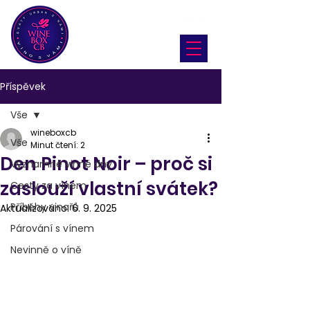
Příspěvek
Vše
wineboxcb
Vše
Minut čtení: 2
Den Pinot Noir – proč si
Významné vinné dny
zaslouží vlastní svátek?
Cesty za vínem
Příběhy vinařů
Aktualizováno:
6. 9. 2025
Párování s vínem
Nevinně o víně