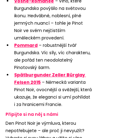
Vosne-Romanée
 – víno, které 
Burgundsko povýšilo na světovou 
ikonu. Hedvábné, noblesní, plné 
jemných nuancí – tohle je Pinot 
Noir ve svém nejčistším 
uměleckém provedení.
Pommard
– robustnější tvář 
Burgundska. Víc síly, víc charakteru, 
ale pořád ten neodolatelný 
Pinotovský šarm.
Spätburgunder Zeller Bürglay 
Felsen 2015
– Německá varianta 
Pinot Noir, ovocnější a svěžejší, která 
ukazuje, že eleganci si umí pohlídat 
i za hranicemi Francie.
Připijte si na něj s námi
Den Pinot Noir je výmluva, kterou 
nepotřebujete – ale proč ji nevyužít? 
Vyberte si svou láhev a užijte si víno, 