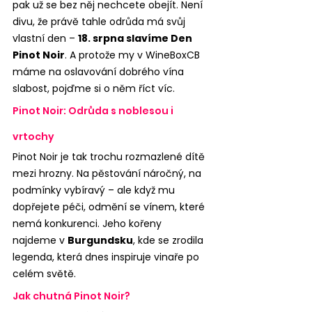
pak už se bez něj nechcete obejít. Není 
divu, že právě tahle odrůda má svůj 
vlastní den – 
18. srpna slavíme Den 
Pinot Noir
. A protože my v WineBoxCB 
máme na oslavování dobrého vína 
slabost, pojďme si o něm říct víc.
Pinot Noir: Odrůda s noblesou i 
vrtochy
Pinot Noir je tak trochu rozmazlené dítě 
mezi hrozny. Na pěstování náročný, na 
podmínky vybíravý – ale když mu 
dopřejete péči, odmění se vínem, které 
nemá konkurenci. Jeho kořeny 
najdeme v 
Burgundsku
, kde se zrodila 
legenda, která dnes inspiruje vinaře po 
celém světě.
Jak chutná Pinot Noir?