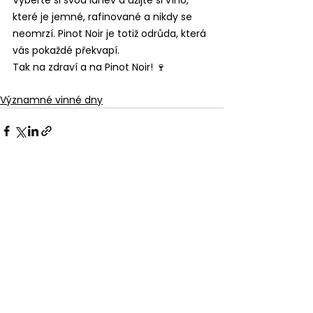
které je jemné, rafinované a nikdy se 
neomrzí. Pinot Noir je totiž odrůda, která 
vás pokaždé překvapí.
Tak na zdraví a na Pinot Noir! 🍷
Významné vinné dny
Zobrazit vše
Nejnovější příspěvky