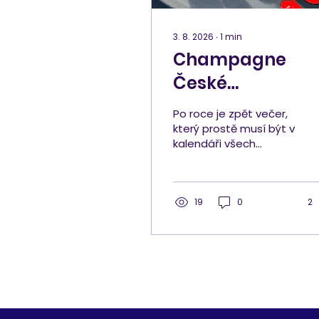
3. 8. 2026
∙
1
min
Champagne
České
Budějovice?
Po roce je zpět večer,
Grilovačka s
který prostě musí být v
kalendáři všech
Mumm je zpět!
milovníků
šampaňského! Ve
čtvrtek 6. srpna 2026
se potkáme na
19
0
2
zahrádce Plzeňky U
Zelené ratolesti v
Českých Budějovicích
– a nebude to žádná
suchá záležitost.
Champagne Mumm
přijíždí ve velkém stylu