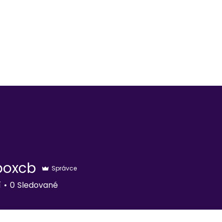
E-shop
boxcb
Správce
b
í
0
Sledované