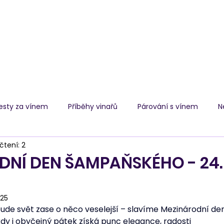
E-shop
esty za vínem
Příběhy vinařů
Párování s vínem
N
čtení: 2
NÍ DEN ŠAMPAŇSKÉHO - 24. 
025
bude svět zase o něco veselejší – slavíme Mezinárodní de
y i obyčejný pátek získá punc elegance, radosti 