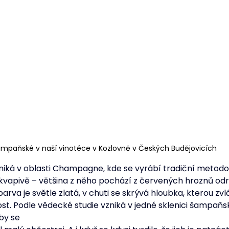
mpaňské v naší vinotéce v Kozlovně v Českých Budějovicích
iká v oblasti Champagne, kde se vyrábí tradiční metod
ekvapivě – většina z něho pochází z červených hroznů odrů
barva je světle zlatá, v chuti se skrývá hloubka, kterou zvl
st. Podle vědecké studie vzniká v jedné sklenici šampaňsk
by se 