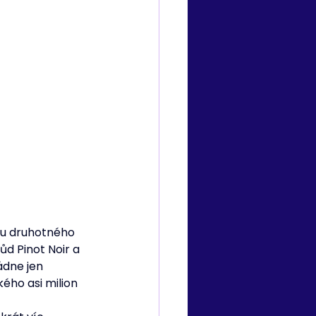
ou druhotného 
d Pinot Noir a 
ádne jen 
ého asi milion 