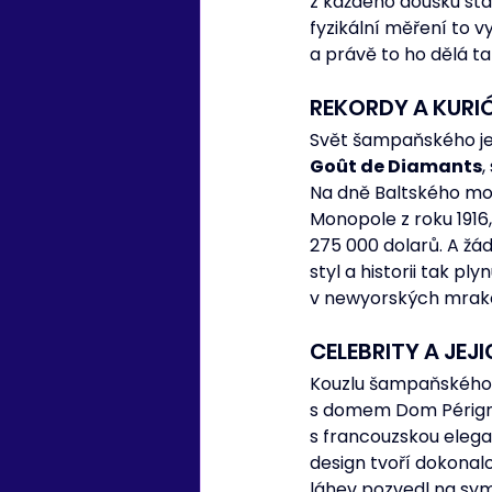
z každého doušku stal 
fyzikální měření to v
a právě to ho dělá ta
REKORDY A KURI
Svět šampaňského je p
Goût de Diamants
,
Na dně Baltského moř
Monopole z roku 1916,
275 000 dolarů. A žád
styl a historii tak p
v newyorských mrak
CELEBRITY A JEJ
Kouzlu šampaňského p
s domem Dom Périgno
s francouzskou elegan
design tvoří dokonalo
láhev pozvedl na sym