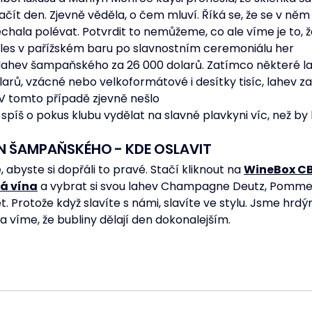
začít den. Zjevně věděla, o čem mluví. Říká se, že se v něm 
chala polévat. Potvrdit to nemůžeme, co ale víme je to, ž
les v pařížském baru po slavnostním ceremoniálu her 
 lahev šampaňského za 26 000 dolarů. Zatímco některé 
dolarů, vzácné nebo velkoformátové i desítky tisíc, lahev z
V tomto případě zjevně nešlo 
 spíš o pokus klubu vydělat na slavné plavkyni víc, než by 
N ŠAMPAŇSKÉHO - KDE OSLAVIT
byste si dopřáli to pravé. Stačí kliknout na 
WineBox CB
á vína
 a vybrat si svou lahev Champagne Deutz, Pommery
. Protože když slavíte s námi, slavíte ve stylu. Jsme hr
 a víme, že bubliny dělají den dokonalejším. 