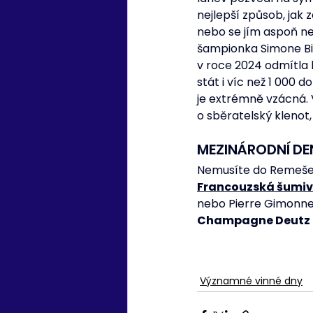
nejlepší způsob, jak 
nebo se jím aspoň ne
šampionka Simone Bi
v roce 2024 odmítla
stát i víc než 1 000 
je extrémně vzácná. 
o sběratelský klenot,
MEZINÁRODNÍ DE
Nemusíte do Remeše, a
Francouzská šumiv
nebo Pierre Gimonnet
Champagne Deutz
Významné vinné dny