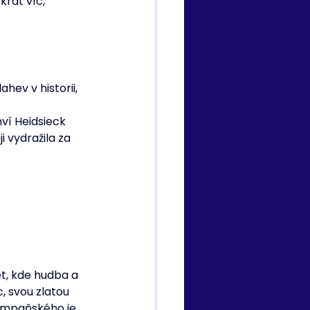
krát víc, 
ev v historii, 
ví Heidsieck 
 vydražila za 
t, kde hudba a 
, svou zlatou 
šampaňského je 