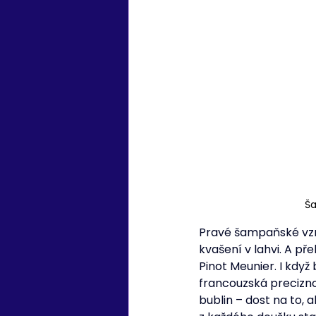
Ša
Pravé šampaňské vzn
kvašení v lahvi. A př
Pinot Meunier. I když 
francouzská precizno
bublin – dost na to, a