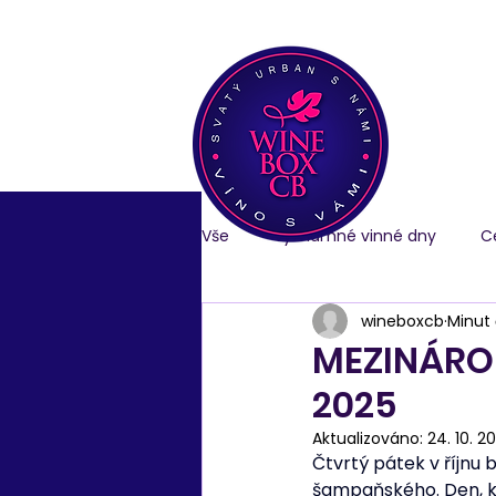
Vše
Významné vinné dny
C
wineboxcb
Minut 
MEZINÁROD
2025
Aktualizováno:
24. 10. 2
Čtvrtý pátek v říjnu 
šampaňského. Den, kd