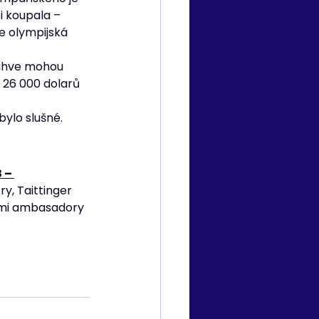
i koupala – 
e olympijská 
lahve mohou 
a 26 000 dolarů 
bylo slušné.
 – 
, Taittinger 
dými ambasadory 