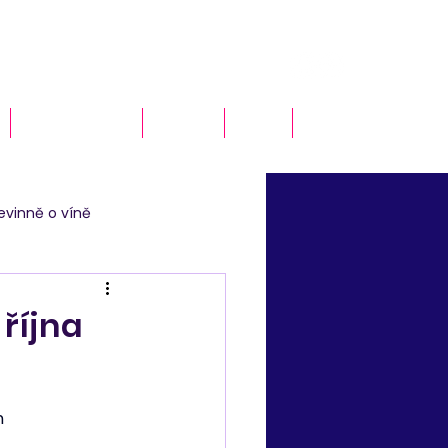
Naše služby
O nás
Blog
Kontakt
evinně o víně
října
n 