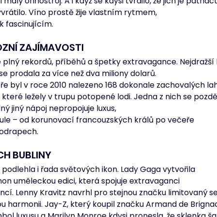
malý ohňostroj. A i když se kdysi tvrdilo, že jich je patnáct
yvrátilo. Víno prostě žije vlastním rytmem, 
k fascinujícím.
ÓZNÍ ZAJÍMAVOSTI
lný rekordů, příběhů a špetky extravagance. Nejdražší lah
 se prodala za více než dva miliony dolarů. 
e byl v roce 2010 nalezeno 168 dokonale zachovalých lah
 které ležely v trupu potopené lodi. Jedna z nich se později
ný jiný nápoj nepropojuje luxus, 
lynule – od korunovací francouzských králů po večeře 
odrapech. 
ICH BUBLINY
odlehla i řada světových ikon. Lady Gaga vytvořila 
n uměleckou edici, která spojuje extravaganci 
cí. Lenny Kravitz navrhl pro stejnou značku limitovaný se
u harmonii. Jay-Z, který koupil značku Armand de Brignac
bol luxusu a Marilyn Monroe kdysi pronesla, že sklenka 