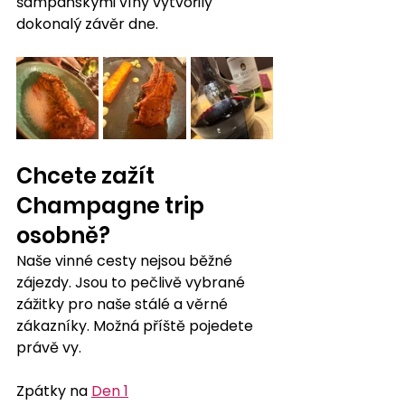
šampaňskými víny vytvořily 
dokonalý závěr dne.
Chcete zažít 
Champagne trip 
osobně?
Naše vinné cesty nejsou běžné 
zájezdy. Jsou to pečlivě vybrané 
zážitky pro naše stálé a věrné 
zákazníky. Možná příště pojedete 
právě vy.
Zpátky na 
Den 1