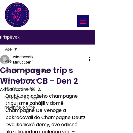
Příspěvek
Vše
wineboxcb
Vše
Minut čtení: 1
Champagne trip s
Významné vinné dny
Winebox CB – Den 2
Cesty za vínem
Příběhy vinařů
Aktualizováno:
23. 2.
Druhý den našeho champagne 
Párování s vínem
tripu jsme zahájili v domě 
Nevinně o víně
Champagne De Venoge a 
pokračovali do Champagne Deutz.
Dva ikonické domy, dvě odlišné 
filozofie, jedna společná věc – 