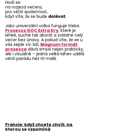
Hodí se:
na rozjezd večera,
pro větší společnost,
když víte, že se bude 
dolévat
.
Jako univerzální volba funguje třeba 
Prosecco DOC Extra Dry
, které je 
lehké, suché tak akorát a zvládne celý 
večer bez únavy. A pokud víte, že se u 
vás sejde víc lidí, 
Magnum formát 
prosecca
 dává smysl nejen prakticky, 
ale i vizuálně – jedna velká lahev udělá 
větší parádu než tři malé.
Francie: když chcete chvíli, na 
kterou se vzpomíná