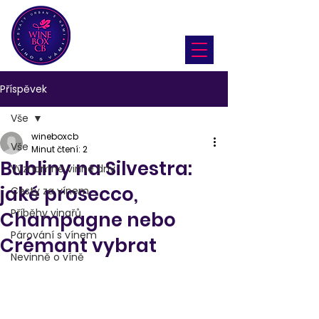
Příspěvek
Vše
wineboxcb
Vše
Minut čtení: 2
Bubliny na Silvestra:
Významné vinné dny
jaké prosecco,
Cesty za vínem
Příběhy vinařů
Champagne nebo
Párování s vínem
Crémant vybrat
Nevinně o víně