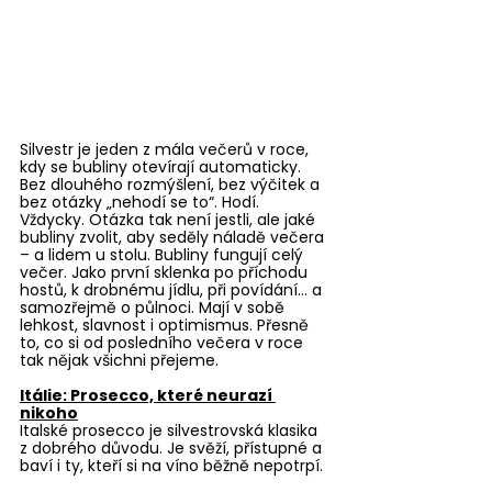
Silvestr je jeden z mála večerů v roce, 
kdy se bubliny otevírají automaticky. 
Bez dlouhého rozmýšlení, bez výčitek a 
bez otázky „nehodí se to“. Hodí. 
Vždycky. Otázka tak není jestli, ale jaké 
bubliny zvolit, aby seděly náladě večera 
– a lidem u stolu. Bubliny fungují celý 
večer. Jako první sklenka po příchodu 
hostů, k drobnému jídlu, při povídání… a 
samozřejmě o půlnoci. Mají v sobě 
lehkost, slavnost i optimismus. Přesně 
to, co si od posledního večera v roce 
tak nějak všichni přejeme.
Itálie: Prosecco, které neurazí 
nikoho
Italské prosecco je silvestrovská klasika 
z dobrého důvodu. Je svěží, přístupné a 
baví i ty, kteří si na víno běžně nepotrpí.