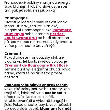
Francouzské bubliny mají jinou energii. 
Jsou klidnější, hlubší a slavnostní spíš 
tím, 
jak působí
, než jak prskají.
Champagne
Silvestr je ideální chvíle otevřít láhev, 
kterou si jinak „šetříte“. Klasická, 
elegantní Champagne jako 
Pommery 
Brut Royal
 nebo jemnější 
Perrier-
Jouët Grand Brut
 se hodí přesně na 
půlnoc – nebo na moment, kdy chcete 
večer posunout o úroveň výš.
Crémant
Pokud chcete francouzský styl, ale 
trochu víc lehkosti, skvělou volbou je 
Crémant de Bourgogne Brut Rosé
. 
Jemné bubliny, elegantní chuť a navíc 
barva, která se na Silvestra prostě 
neztratí.
Rakousko: bubliny s charakterem
Rakouské sekty jsou volbou pro ty, kdo 
mají rádi, když má víno 
osobnost
 a 
něco navíc. Často jsou sušší, 
strukturovanější a výborně fungují i k 
jídlu. Pokud chcete, aby Silvestr působil 
opravdu slavnostně, 
Magnum formát 