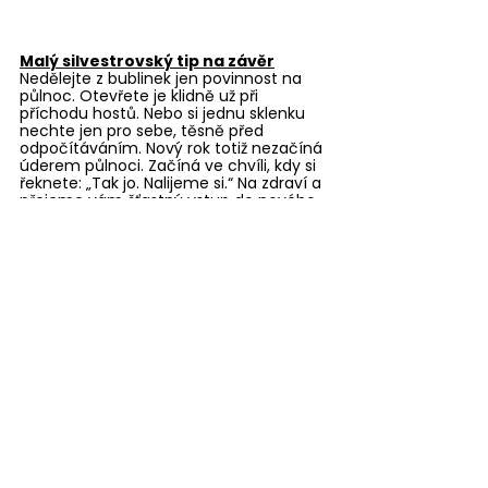
Malý silvestrovský tip na závěr
Nedělejte z bublinek jen povinnost na 
půlnoc. Otevřete je klidně už při 
příchodu hostů. Nebo si jednu sklenku 
nechte jen pro sebe, těsně před 
odpočítáváním. Nový rok totiž nezačíná 
úderem půlnoci. Začíná ve chvíli, kdy si 
řeknete: „Tak jo. Nalijeme si.“ Na zdraví a 
přejeme vám šťastný vstup do nového 
roku! 
Párování s vínem
Zobrazit vše
Nejnovější příspěvky