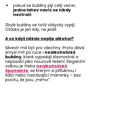
pokud se bubliny pijí celý večer, 
jedna lahev navíc se nikdy 
neztratí
Zbylé bubliny se totiž vždycky vypijí. 
Otázka je jen 
kdy
, ne 
jestli
.
A co když někdo nepije alkohol?
Silvestr má být pro všechny. Proto dává 
smysl mít po ruce i 
nealkoholické 
bubliny
, které vypadají slavnostně a 
nepůsobí jako nouzové řešení. Elegantní 
volbou je třeba 
nealkoholické 
Spumante
, se kterým si přiťuknou i 
řidiči nebo nastávající maminky – bez 
pocitu, že jsou „mimo“.