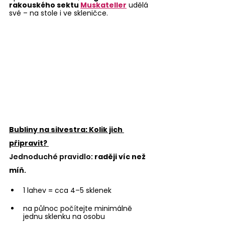
rakouského sektu 
Muskateller
 udělá 
své – na stole i ve skleničce.
Bubliny na silvestra: Kolik jich 
připravit? 
Jednoduché pravidlo: 
raději víc než 
míň
.
1 lahev = cca 4–5 sklenek
na půlnoc počítejte minimálně 
jednu sklenku na osobu