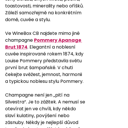
toastovosti, minerality nebo oříšků. 
Záleží samozřejmě na konkrétním 
domě, cuvée a stylu.
Ve WineBox CB najdete mimo jiné 
champagne 
Pommery Apanage 
Brut 1874
. Elegantní a noblesní 
cuvée inspirované rokem 1874, kdy 
Louise Pommery představila světu 
první brut šampaňské. V chuti 
čekejte svěžest, jemnost, harmonii 
a typickou noblesu stylu Pommery.
Champagne není jen „pití na 
Silvestra“. Je to zážitek. A nemusí se 
otevírat jen ve chvíli, kdy někdo 
slaví kulatiny, povýšení nebo 
zásnuby. Někdy je nejlepší důvod 