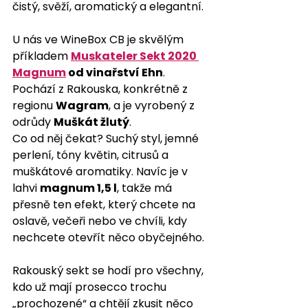
čistý, svěží, aromatický a elegantní.
U nás ve WineBox CB je skvělým 
příkladem 
Muskateler Sekt 2020 
Magnum
 od vinařství Ehn
. 
Pochází z Rakouska, konkrétně z 
regionu 
Wagram
, a je vyrobený z 
odrůdy 
Muškát žlutý
.
Co od něj čekat? Suchý styl, jemné 
perlení, tóny květin, citrusů a 
muškátové aromatiky. Navíc je v 
lahvi 
magnum 1,5 l
, takže má 
přesně ten efekt, který chcete na 
oslavě, večeři nebo ve chvíli, kdy 
nechcete otevřít něco obyčejného.
Rakouský sekt se hodí pro všechny, 
kdo už mají prosecco trochu 
„prochozené“ a chtějí zkusit něco 