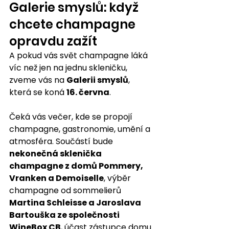
Galerie smyslů: když 
chcete champagne 
opravdu zažít
A pokud vás svět champagne láká 
víc než jen na jednu skleničku, 
zveme vás na 
Galerii smyslů
, 
která se koná 
16. června
.
Čeká vás večer, kde se propojí 
champagne, gastronomie, umění a 
atmosféra. Součástí bude 
nekonečná sklenička 
champagne z domů Pommery, 
Vranken a Demoiselle
, výběr 
champagne od sommelierů 
Martina Schleisse a Jaroslava 
Bartouška ze společnosti 
WineBox CB
, účast zástupce domu 