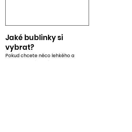
Jaké bublinky si 
vybrat?
Pokud chcete něco lehkého a 
bezstarostného, sáhněte po 
proseccu. Pokud chcete zkusit 
něco trochu jiného, dejte šanci 
rakouskému sektu. Pokud hledáte 
francouzskou eleganci za 
příjemnější cenu, vyberte crémant. 
A pokud chcete opravdový zážitek, 
champagne je jasná volba.
Ve WineBox CB máme bublinky pro 