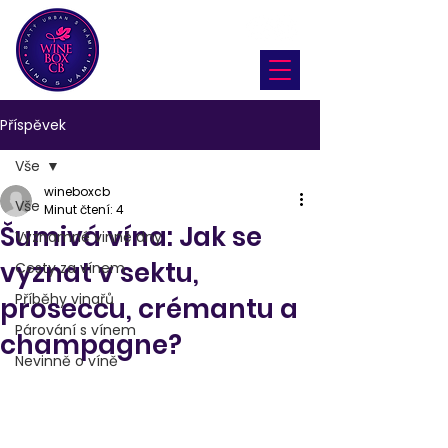
Příspěvek
Vše
wineboxcb
Vše
Minut čtení: 4
Šumivá vína: Jak se
Významné vinné dny
vyznat v sektu,
Cesty za vínem
Příběhy vinařů
proseccu, crémantu a
Párování s vínem
champagne?
Nevinně o víně