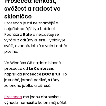
Prosecco: lehkost, 
svěžest a radost ve 
skleničce
Prosecco je asi nejznámější a 
nejpřístupnější typ bublinek. 
Pochází z Itálie a nejčastěji se 
vyrábí z odrůdy 
Glera
. Typicky je 
svěží, ovocné, lehké a velmi dobře 
pitelné.
Ve WineBox CB najdete hlavně 
prosecca od 
Le Contesse
, 
například 
Prosecco DOC Brut
. To 
je suché, jemně perlivé, s tóny 
zeleného jablka a citrusů.
Prosecco
 má jednu obrovskou 
výhodu: nemusíte kolem něj dělat 