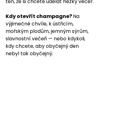
ten, že si chcete udělat hezký večer.
Kdy otevřít champagne? 
Na 
výjimečné chvíle, k ústřicím, 
mořským plodům, jemným sýrům, 
slavnostní večeři — nebo kdykoli, 
kdy chcete, aby obyčejný den 
nebyl tak obyčejný.