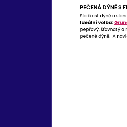
PEČENÁ DÝNĚ S 
Sladkost dýně a slano
Ideální volba:
Grüne
pepřový, šťavnatý a 
pečené dýně.  A navíc