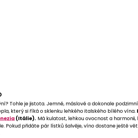
O
ýní? Tohle je jistota. Jemné, máslové a dokonale podzimní
tepla, který si říká o sklenku lehkého italského bílého vína. 
enezia
 (Itálie).  
Má kulatost, lehkou ovocnost a harmonii, 
e. Pokud přidáte pár lístků šalvěje, víno dostane ještě vět
.