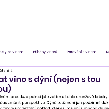
E-shop
esty za vínem
Příběhy vinařů
Párování s vínem
N
čtení: 2
t víno s dýní (nejen s tou
ou)
ném proudu, a pokud jste zatím u téhle oranžové krásky vi
e čas změnit perspektivu. Dýně totiž není jen podzimní dek
vapivě univerzální poklad, který si rozumí s mnoha druhy 