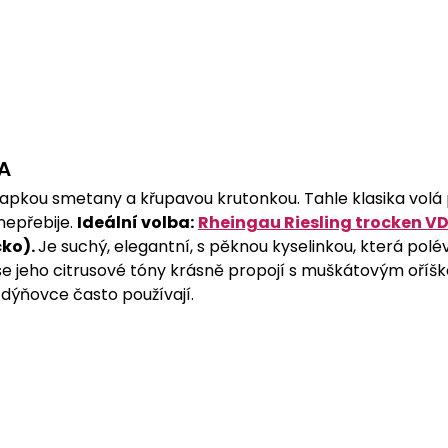
A
apkou smetany a křupavou krutonkou. Tahle klasika volá p
nepřebije. 
Ideální volba:
Rheingau Riesling trocken V
ko). 
Je suchý, elegantní, s pěknou kyselinkou, která pol
se jeho citrusové tóny krásně propojí s muškátovým oříš
 dýňovce často používají.