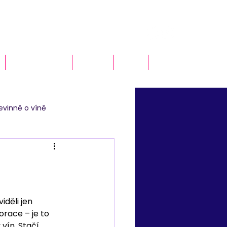
Naše služby
O nás
Blog
Kontakt
evinně o víně
děli jen 
orace – je to 
vín. Stačí 