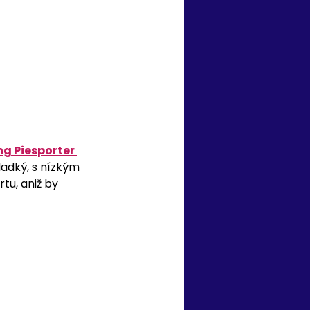
ng Piesporter 
adký, s nízkým 
u, aniž by 