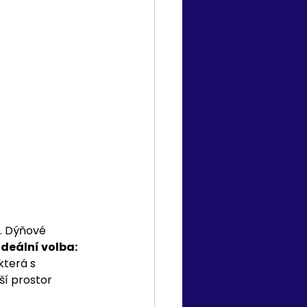
. Dýňové 
Ideální volba:
která s 
ší prostor 