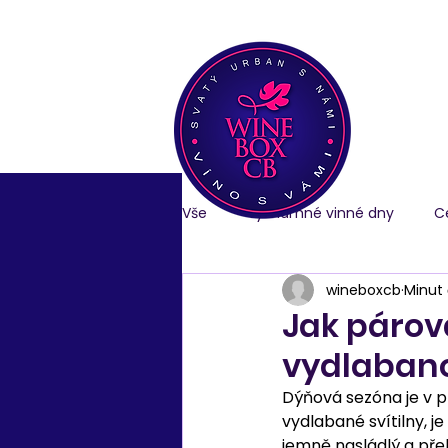
Vše
Významné vinné dny
C
wineboxcb
Minut 
Jak párova
vydlaban
Dýňová sezóna je v pl
vydlabané svítilny, j
jemně nasládlý a přek