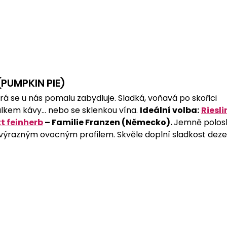
PUMPKIN PIE)
rá se u nás pomalu zabydluje. Sladká, voňavá po skořici 
šálkem kávy… nebo se sklenkou vína. 
Ideální volba:
Riesli
t feinherb
 – Familie Franzen (Německo). 
Jemně polosl
ýrazným ovocným profilem. Skvěle doplní sladkost dezert