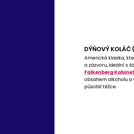
DÝŇOVÝ KOLÁČ (
Americká klasika, kte
a zázvoru, ideální s 
Falkenberg Kabinet
obsahem alkoholu a v
působil těžce.