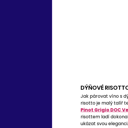
DÝŇOVÉ RISOTT
Jak párovat víno s d
risotto je malý talíř 
Pinot Grigio DOC V
risottem ladí dokonal
ukázat svou eleganci