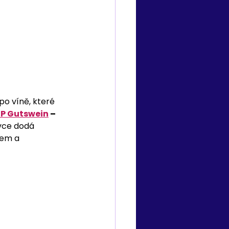
o víně, které 
DP Gutswein
 – 
évce dodá 
kem a 