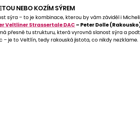
FETOU NEBO KOZÍM SÝREM
st sýra – to je kombinace, kterou by vám záviděl i Michelin
r Veltliner Strassertale DAC
 – Peter Dolle (Rakousko)
má přesně tu strukturu, která vyrovná slanost sýra a pod
 – je to Veltlín, tedy rakouská jistota, co nikdy nezklame.