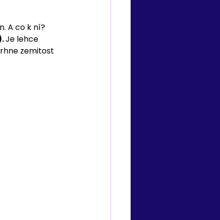
. A co k ní? 
. 
Je lehce 
trhne zemitost 